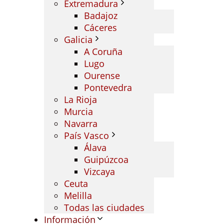
Extremadura
Badajoz
Cáceres
Galicia
A Coruña
Lugo
Ourense
Pontevedra
La Rioja
Murcia
Navarra
País Vasco
Álava
Guipúzcoa
Vizcaya
Ceuta
Melilla
Todas las ciudades
Información