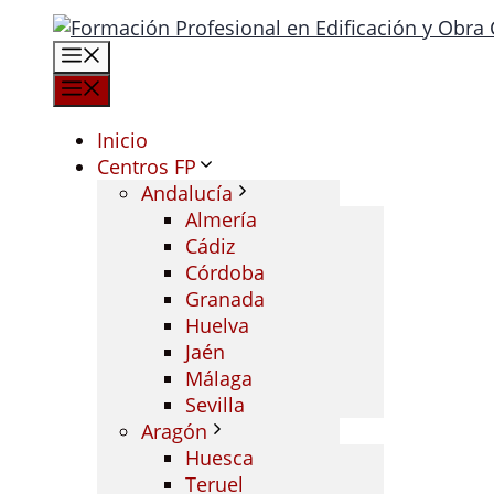
Saltar
al
Menú
contenido
Menú
Inicio
Centros FP
Andalucía
Almería
Cádiz
Córdoba
Granada
Huelva
Jaén
Málaga
Sevilla
Aragón
Huesca
Teruel